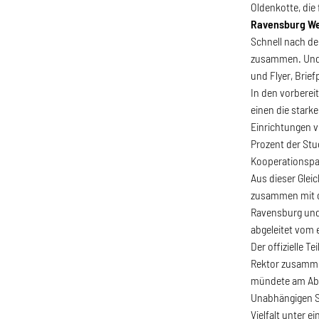
Oldenkotte, die
Ravensburg Wei
Schnell nach dem
zusammen. Und 
und Flyer, Brie
In den vorberei
einen die stark
Einrichtungen vo
Prozent der Stu
Kooperationspar
Aus dieser Glei
zusammen mit de
Ravensburg und
abgeleitet vom 
Der offizielle 
Rektor zusamme
mündete am Aben
Unabhängigen St
Vielfalt unter 