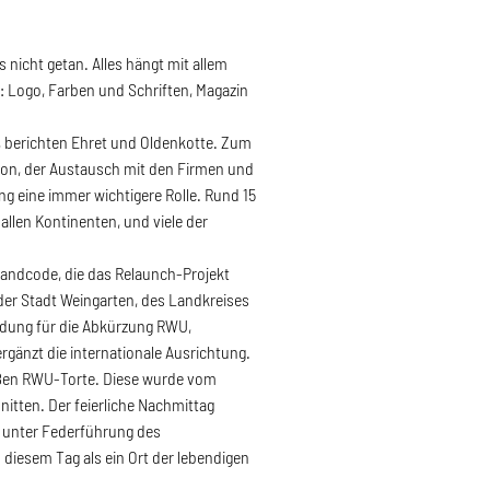
 nicht getan. Alles hängt mit allem
 Logo, Farben und Schriften, Magazin
, berichten Ehret und Oldenkotte. Zum
gion, der Austausch mit den Firmen und
ung eine immer wichtigere Rolle. Rund 15
llen Kontinenten, und viele der
 Brandcode, die das Relaunch-Projekt
der Stadt Weingarten, des Landkreises
idung für die Abkürzung RWU,
rgänzt die internationale Ausrichtung.
 großen RWU-Torte. Diese wurde vom
tten. Der feierliche Nachmittag
n unter Federführung des
diesem Tag als ein Ort der lebendigen