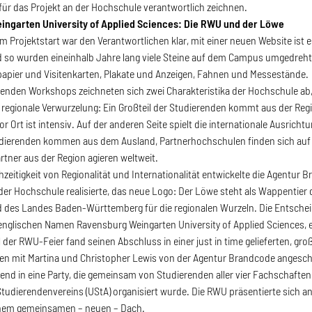
 für das Projekt an der Hochschule verantwortlich zeichnen.
ngarten University of Applied Sciences: Die RWU und der Löwe
 Projektstart war den Verantwortlichen klar, mit einer neuen Website ist es
so wurden eineinhalb Jahre lang viele Steine auf dem Campus umgedreht:
fpapier und Visitenkarten, Plakate und Anzeigen, Fahnen und Messestände.
tenden Workshops zeichneten sich zwei Charakteristika der Hochschule ab
e regionale Verwurzelung: Ein Großteil der Studierenden kommt aus der Re
r Ort ist intensiv. Auf der anderen Seite spielt die internationale Ausricht
dierenden kommen aus dem Ausland, Partnerhochschulen finden sich auf a
tner aus der Region agieren weltweit.
chzeitigkeit von Regionalität und Internationalität entwickelte die Agentur
r Hochschule realisierte, das neue Logo: Der Löwe steht als Wappentier 
 des Landes Baden-Württemberg für die regionalen Wurzeln. Die Entsche
englischen Namen Ravensburg Weingarten University of Applied Sciences, e
Teil der RWU-Feier fand seinen Abschluss in einer just in time gelieferten,
n mit Martina und Christopher Lewis von der Agentur Brandcode angeschni
d in eine Party, die gemeinsam von Studierenden aller vier Fachschafte
udierendenvereins (UStA) organisiert wurde. Die RWU präsentierte sich an 
einem gemeinsamen – neuen – Dach.