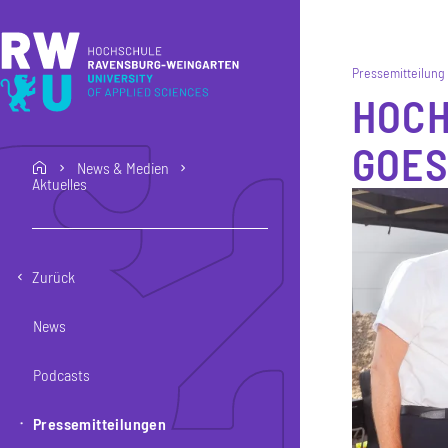
Direkt zum Inhalt
Direkt zur Hauptnavigation
Direkt zum Fußbereich
Pressemitteilung
HOCH
GOES
News & Medien
home
Aktuelles
Zurück
News
Podcasts
Pressemitteilungen