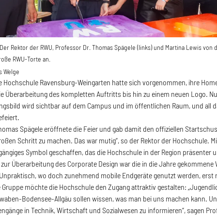
 Der Rektor der RWU, Professor Dr. Thomas Spägele (links) und Martina Lewis von
roße RWU-Torte an.
s Welge
ie Hochschule Ravensburg-Weingarten hatte sich vorgenommen, ihre Home
e Überarbeitung des kompletten Auftritts bis hin zu einem neuen Logo. N
ngsbild wird sichtbar auf dem Campus und im öffentlichen Raum, und all
feiert.
homas Spägele eröffnete die Feier und gab damit den offiziellen Startschu
großen Schritt zu machen. Das war mutig“, so der Rektor der Hochschule.
gängiges Symbol geschaffen, das die Hochschule in der Region präsenter 
zur Überarbeitung des Corporate Design war die in die Jahre gekommene 
Unpraktisch, wo doch zunehmend mobile Endgeräte genutzt werden, erst r
e Gruppe möchte die Hochschule den Zugang attraktiv gestalten: „Jugendl
aben-Bodensee-Allgäu sollen wissen, was man bei uns machen kann. Und e
engänge in Technik, Wirtschaft und Sozialwesen zu informieren“, sagen Pr