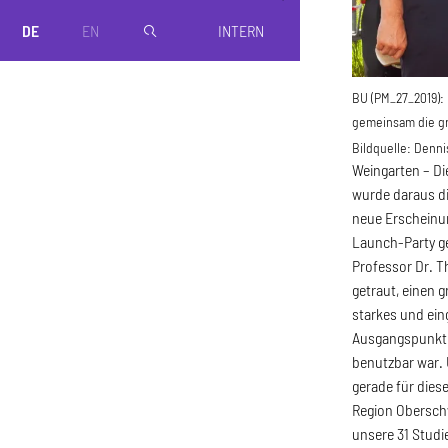
DE
EN
INTERN
magnifier
BU (PM_27_2019):
gemeinsam die g
Bildquelle:
Denni
Weingarten – D
wurde daraus di
neue Erscheinu
Launch-Party ge
Professor Dr. T
getraut, einen 
starkes und ein
Ausgangspunkt 
benutzbar war. 
gerade für dies
Region Oberschw
unsere 31 Studi