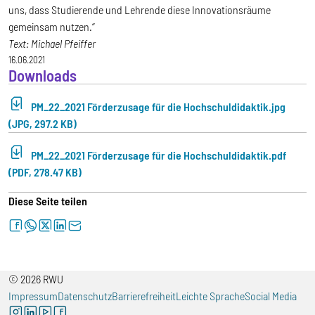
uns, dass Studierende und Lehrende diese Innovationsräume
gemeinsam nutzen.“
Text: Michael Pfeiffer
16.06.2021
Downloads
PM_22_2021 Förderzusage für die Hochschuldidaktik.jpg
(JPG, 297.2 KB)
PM_22_2021 Förderzusage für die Hochschuldidaktik.pdf
(PDF, 278.47 KB)
Diese Seite teilen
facebook
whatsapp
twitter
linkedin
letter
© 2026 RWU
Impressum
Datenschutz
Barrierefreiheit
Leichte Sprache
Social Media
instagram
linkedin
youtube
facebook