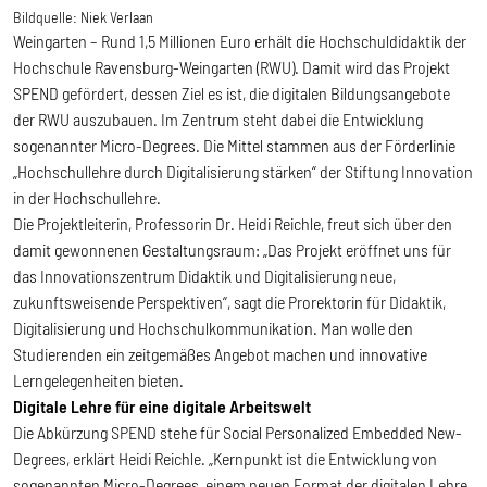
Bildquelle:
Niek Verlaan
Weingarten – Rund 1,5 Millionen Euro erhält die Hochschuldidaktik der
Hochschule Ravensburg-Weingarten (RWU). Damit wird das Projekt
SPEND gefördert, dessen Ziel es ist, die digitalen Bildungsangebote
der RWU auszubauen. Im Zentrum steht dabei die Entwicklung
sogenannter Micro-Degrees. Die Mittel stammen aus der Förderlinie
„Hochschullehre durch Digitalisierung stärken“ der Stiftung Innovation
in der Hochschullehre.
Die Projektleiterin, Professorin Dr. Heidi Reichle, freut sich über den
damit gewonnenen Gestaltungsraum: „Das Projekt eröffnet uns für
das Innovationszentrum Didaktik und Digitalisierung neue,
zukunftsweisende Perspektiven“, sagt die Prorektorin für Didaktik,
Digitalisierung und Hochschulkommunikation. Man wolle den
Studierenden ein zeitgemäßes Angebot machen und innovative
Lerngelegenheiten bieten.
Digitale Lehre für eine digitale Arbeitswelt
Die Abkürzung SPEND stehe für Social Personalized Embedded New-
Degrees, erklärt Heidi Reichle. „Kernpunkt ist die Entwicklung von
sogenannten Micro-Degrees, einem neuen Format der digitalen Lehre.