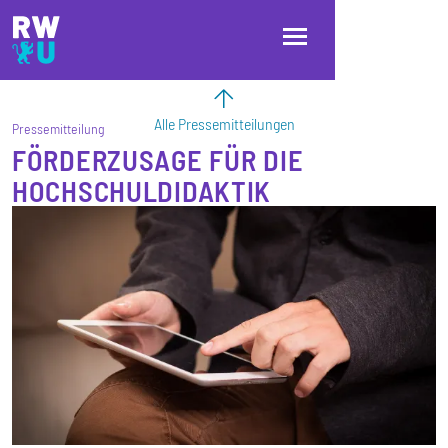
Direkt zum Inhalt
Direkt zur Hauptnavigation
Direkt zum Fußbereich
Alle Pressemitteilungen
Pressemitteilung
FÖRDERZUSAGE FÜR DIE
HOCHSCHULDIDAKTIK