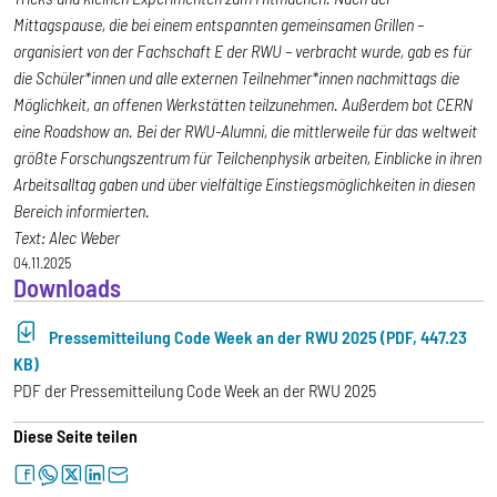
Mittagspause, die bei einem entspannten gemeinsamen Grillen –
organisiert von der Fachschaft E der RWU – verbracht wurde, gab es für
die Schüler*innen und alle externen Teilnehmer*innen nachmittags die
Möglichkeit, an offenen Werkstätten teilzunehmen. Außerdem bot CERN
eine Roadshow an. Bei der RWU-Alumni, die mittlerweile für das weltweit
größte Forschungszentrum für Teilchenphysik arbeiten, Einblicke in ihren
Arbeitsalltag gaben und über vielfältige Einstiegsmöglichkeiten in diesen
Bereich informierten.
Text: Alec Weber
04.11.2025
Downloads
Pressemitteilung Code Week an der RWU 2025 (PDF, 447.23
KB)
PDF der Pressemitteilung Code Week an der RWU 2025
Diese Seite teilen
facebook
whatsapp
twitter
linkedin
letter