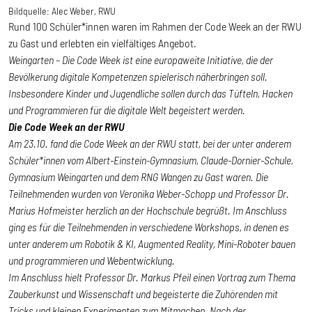
Bildquelle:
Alec Weber, RWU
Rund 100 Schüler*innen waren im Rahmen der Code Week an der RWU
zu Gast und erlebten ein vielfältiges Angebot.
Weingarten – Die Code Week ist eine europaweite Initiative, die der
Bevölkerung digitale Kompetenzen spielerisch näherbringen soll.
Insbesondere Kinder und Jugendliche sollen durch das Tüfteln, Hacken
und Programmieren für die digitale Welt begeistert werden.
Die Code Week an der RWU
Am 23.10. fand die Code Week an der RWU statt, bei der unter anderem
Schüler*innen vom Albert-Einstein-Gymnasium, Claude-Dornier-Schule,
Gymnasium Weingarten und dem RNG Wangen zu Gast waren. Die
Teilnehmenden wurden von Veronika Weber-Schopp und Professor Dr.
Marius Hofmeister herzlich an der Hochschule begrüßt. Im Anschluss
ging es für die Teilnehmenden in verschiedene Workshops, in denen es
unter anderem um Robotik & KI, Augmented Reality, Mini-Roboter bauen
und programmieren und Webentwicklung.
Im Anschluss hielt Professor Dr. Markus Pfeil einen Vortrag zum Thema
Zauberkunst und Wissenschaft und begeisterte die Zuhörenden mit
Tricks und kleinen Experimenten zum Mitmachen. Nach der