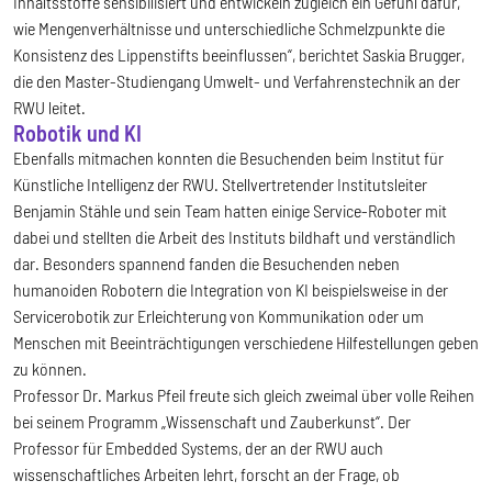
Inhaltsstoffe sensibilisiert und entwickeln zugleich ein Gefühl dafür,
wie Mengenverhältnisse und unterschiedliche Schmelzpunkte die
Konsistenz des Lippenstifts beeinflussen“, berichtet Saskia Brugger,
die den Master-Studiengang Umwelt- und Verfahrenstechnik an der
RWU leitet.
Robotik und KI
Ebenfalls mitmachen konnten die Besuchenden beim Institut für
Künstliche Intelligenz der RWU. Stellvertretender Institutsleiter
Benjamin Stähle und sein Team hatten einige Service-Roboter mit
dabei und stellten die Arbeit des Instituts bildhaft und verständlich
dar. Besonders spannend fanden die Besuchenden neben
humanoiden Robotern die Integration von KI beispielsweise in der
Servicerobotik zur Erleichterung von Kommunikation oder um
Menschen mit Beeinträchtigungen verschiedene Hilfestellungen geben
zu können.
Professor Dr. Markus Pfeil freute sich gleich zweimal über volle Reihen
bei seinem Programm „Wissenschaft und Zauberkunst“. Der
Professor für Embedded Systems, der an der RWU auch
wissenschaftliches Arbeiten lehrt, forscht an der Frage, ob