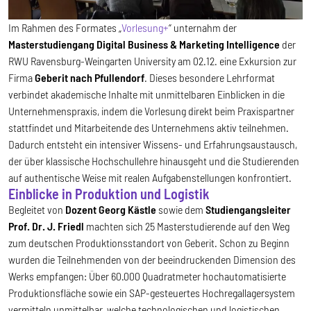
Im Rahmen des Formates „
Vorlesung+
“ unternahm der
Masterstudiengang Digital Business & Marketing Intelligence
der
RWU Ravensburg-Weingarten University am 02.12. eine Exkursion zur
Firma
Geberit nach Pfullendorf
. Dieses besondere Lehrformat
verbindet akademische Inhalte mit unmittelbaren Einblicken in die
Unternehmenspraxis, indem die Vorlesung direkt beim Praxispartner
stattfindet und Mitarbeitende des Unternehmens aktiv teilnehmen.
Dadurch entsteht ein intensiver Wissens- und Erfahrungsaustausch,
der über klassische Hochschullehre hinausgeht und die Studierenden
auf authentische Weise mit realen Aufgabenstellungen konfrontiert.
Einblicke in Produktion und Logistik
Begleitet von
Dozent Georg Kästle
sowie dem
Studiengangsleiter
Prof. Dr. J. Friedl
machten sich 25 Masterstudierende auf den Weg
zum deutschen Produktionsstandort von Geberit. Schon zu Beginn
wurden die Teilnehmenden von der beeindruckenden Dimension des
Werks empfangen: Über 60.000 Quadratmeter hochautomatisierte
Produktionsfläche sowie ein SAP-gesteuertes Hochregallagersystem
vermitteln unmittelbar, welche technologischen und logistischen