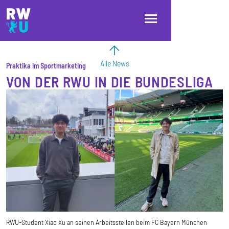
Direkt zum Inhalt
Direkt zur Hauptnavigation
Direkt zum Fußbereich
Alle News
Praktika im Sportmarketing
VON DER RWU IN DIE BUNDESLIGA
RWU-Student Xiao Xu an seinen Arbeitsstellen beim FC Bayern München