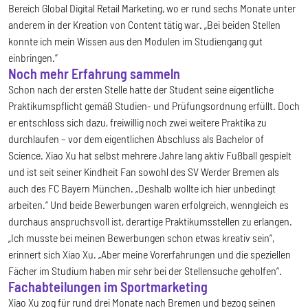
Bereich Global Digital Retail Marketing, wo er rund sechs Monate unter
anderem in der Kreation von Content tätig war. „Bei beiden Stellen
konnte ich mein Wissen aus den Modulen im Studiengang gut
einbringen.“
Noch mehr Erfahrung sammeln
Schon nach der ersten Stelle hatte der Student seine eigentliche
Praktikumspflicht gemäß Studien- und Prüfungsordnung erfüllt. Doch
er entschloss sich dazu, freiwillig noch zwei weitere Praktika zu
durchlaufen – vor dem eigentlichen Abschluss als Bachelor of
Science. Xiao Xu hat selbst mehrere Jahre lang aktiv Fußball gespielt
und ist seit seiner Kindheit Fan sowohl des SV Werder Bremen als
auch des FC Bayern München. „Deshalb wollte ich hier unbedingt
arbeiten.“ Und beide Bewerbungen waren erfolgreich, wenngleich es
durchaus anspruchsvoll ist, derartige Praktikumsstellen zu erlangen.
„Ich musste bei meinen Bewerbungen schon etwas kreativ sein“,
erinnert sich Xiao Xu. „Aber meine Vorerfahrungen und die speziellen
Fächer im Studium haben mir sehr bei der Stellensuche geholfen“.
Fachabteilungen im Sportmarketing
Xiao Xu zog für rund drei Monate nach Bremen und bezog seinen