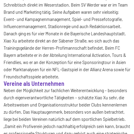
Schreibtisch direkt im Weserstadion. Beim SV Werder war er im Team
Brand und Marketing tätig. Seine Aufgaben waren sehr vielseitig:
Event- und Kampagnenmanagement, Spiel- und Pressefotografie,
Influencermanagement, Stadionregie und auch Redaktionsarbeit.
Danach ging es für vier Monate in die Bayerische Landeshauptstadt.
Xiao Xu arbeitete direkt an der Säbener Straße, wo sich auch das
Trainingsgelände der Herren-Profimannschaft befindet. Beim FC
Bayern arbeitete er in der Abteilung International Activation, Tours &
Friendlies, wo er an der Konzeption für eine Sponsoringtour in Asien
oder Marktanalysen für ein NFL-Gastspiel in der Allianz Arena sowie für
Freundschaftsspiele arbeitete.
Vereine als Unternehmen
Neben der Möglichkeit zur fachlichen Weiterentwicklung – besonders
durch eigenverantwortliche Tätigkeiten – schätzte Xiao Xu sehr, die
Arbeitsweisen und Organisationsstruktur beider Clubs kennenlernen
zu dürfen. Das Hauptaugenmerk, besonders von außen betrachtet,
liege bei beiden Vereinen natürlich auf dem sportlichen Spielbetrieb.
„Damit ein Profiverein jedoch nachhaltig erfolgreich sein kann, braucht
es professionelle Strukturen und dazu gehört auch eine strategische