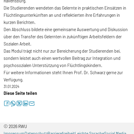
Ravensburg.
Die Studierenden wendeten das Gelernte in praktischen Einsätzen in
Flüchtlingsunterkünften an und reflektierten ihre Erfahrungen in
kurzen Berichten.
Den Abschluss bildete eine gemeinsame Auswertung und Diskussion
über den Transfer des Gelernten in zukünftigen Arbeitsfeldern der
Sozialen Arbeit.
Das Modul trägt nicht nur zur Bereicherung der Studierenden bei,
sondern leistet auch einen wertvollen Beitrag zur Integration und
psychosozialen Unterstützung von Flüchtlingskindern.
Für weitere Informationen steht Ihnen Prof. Dr. Schwarz gerne zur
Verfügung.
31.01.2024
Diese Seite teilen
facebook
whatsapp
twitter
linkedin
letter
© 2026 RWU
Impressum
Datenschutz
Barrierefreiheit
Leichte Sprache
Social Media