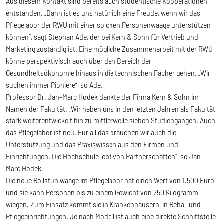
Aus diesem Kontakt sind bereits auch studentische Kooperationen
entstanden. „Dann ist es uns natürlich eine Freude, wenn wir das
Pflegelabor der RWU mit einer solchen Personenwaage unterstützen
können“, sagt Stephan Ade, der bei Kern & Sohn für Vertrieb und
Marketing zuständig ist. Eine mögliche Zusammenarbeit mit der RWU
könne perspektivisch auch über den Bereich der
Gesundheitsökonomie hinaus in die technischen Fächer gehen. „Wir
suchen immer Pioniere“, so Ade.
Professor Dr. Jan-Marc Hodek dankte der Firma Kern & Sohn im
Namen der Fakultät. „Wir haben uns in den letzten Jahren als Fakultät
stark weiterentwickelt hin zu mittlerweile sieben Studiengängen. Auch
das Pflegelabor ist neu. Für all das brauchen wir auch die
Unterstützung und das Praxiswissen aus den Firmen und
Einrichtungen. Die Hochschule lebt von Partnerschaften“, so Jan-
Marc Hodek.
Die neue Rollstuhlwaage im Pflegelabor hat einen Wert von 1.500 Euro
und sie kann Personen bis zu einem Gewicht von 250 Kilogramm
wiegen. Zum Einsatz kommt sie in Krankenhäusern, in Reha- und
Pflegeeinrichtungen. Je nach Modell ist auch eine direkte Schnittstelle