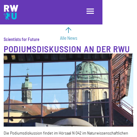
Direkt zum Inhalt
Direkt zur Hauptnavigation
Direkt zum Fußbereich
Alle News
Scientists for Future
PODIUMSDISKUSSION AN DER RWU
Die Podiumsdiskussion findet im Hörsaal N 042 im Naturwissenschaftlichen