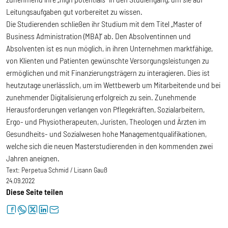
Leitungsaufgaben gut vorbereitet zu wissen.
Die Studierenden schließen ihr Studium mit dem Titel „Master of
Business Administration (MBA)“ ab. Den Absolventinnen und
Absolventen ist es nun möglich, in ihren Unternehmen marktfähige,
von Klienten und Patienten gewünschte Versorgungsleistungen zu
ermöglichen und mit Finanzierungsträgern zu interagieren. Dies ist
heutzutage unerlässlich, um im Wettbewerb um Mitarbeitende und bei
zunehmender Digitalisierung erfolgreich zu sein. Zunehmende
Herausforderungen verlangen von Pflegekräften, Sozialarbeitern,
Ergo- und Physiotherapeuten, Juristen, Theologen und Ärzten im
Gesundheits- und Sozialwesen hohe Managementqualifikationen,
welche sich die neuen Masterstudierenden in den kommenden zwei
Jahren aneignen.
Text:
Perpetua Schmid / Lisann Gauß
24.09.2022
Diese Seite teilen
facebook
whatsapp
twitter
linkedin
letter