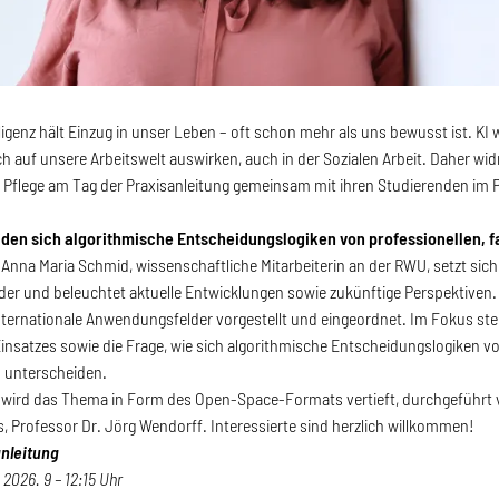
lligenz hält Einzug in unser Leben – oft schon mehr als uns bewusst ist. K
h auf unsere Arbeitswelt auswirken, auch in der Sozialen Arbeit. Daher widm
Pflege am Tag der Praxisanleitung gemeinsam mit ihren Studierenden im P
den sich algorithmische Entscheidungslogiken von professionellen, 
 Anna Maria Schmid, wissenschaftliche Mitarbeiterin an der RWU, setzt sich
nder und beleuchtet aktuelle Entwicklungen sowie zukünftige Perspektive
nternationale Anwendungsfelder vorgestellt und eingeordnet. Im Fokus st
Einsatzes sowie die Frage, wie sich algorithmische Entscheidungslogiken v
 unterscheiden.
 wird das Thema in Form des Open-Space-Formats vertieft, durchgeführt
, Professor Dr. Jörg Wendorff. Interessierte sind herzlich willkommen!
anleitung
l 2026. 9 – 12:15 Uhr