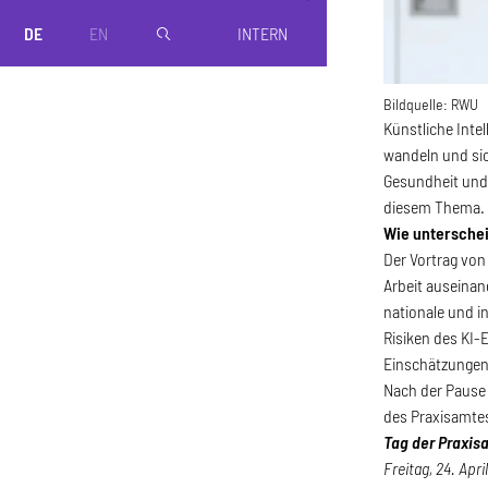
DE
EN
INTERN
magnifier
Bildquelle:
RWU
Künstliche Inte
wandeln und sic
Gesundheit und 
diesem Thema.
Wie unterschei
Der Vortrag von
Arbeit auseina
nationale und i
Risiken des KI-
Einschätzungen
Nach der Pause
des Praxisamtes
Tag der Praxis
Freitag, 24. Apri