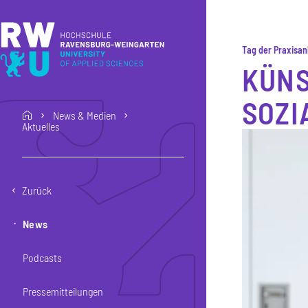
Direkt zum Inhalt
Direkt zur Hauptnavigation
Direkt zum Fußbereich
Tag der Praxisan
KÜNS
SOZI
News & Medien
home
Aktuelles
Zurück
News
Podcasts
Pressemitteilungen