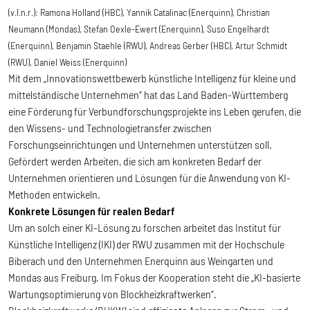
(v.l.n.r.): Ramona Holland (HBC), Yannik Catalinac (Enerquinn), Christian
Neumann (Mondas), Stefan Oexle-Ewert (Enerquinn), Suso Engelhardt
(Enerquinn), Benjamin Staehle (RWU), Andreas Gerber (HBC), Artur Schmidt
(RWU), Daniel Weiss (Enerquinn)
Mit dem „Innovationswettbewerb künstliche Intelligenz für kleine und
mittelständische Unternehmen“ hat das Land Baden-Württemberg
eine Förderung für Verbundforschungsprojekte ins Leben gerufen, die
den Wissens- und Technologietransfer zwischen
Forschungseinrichtungen und Unternehmen unterstützen soll.
Gefördert werden Arbeiten, die sich am konkreten Bedarf der
Unternehmen orientieren und Lösungen für die Anwendung von KI-
Methoden entwickeln.
Konkrete Lösungen für realen Bedarf
Um an solch einer KI-Lösung zu forschen arbeitet das Institut für
Künstliche Intelligenz (IKI) der RWU zusammen mit der Hochschule
Biberach und den Unternehmen Enerquinn aus Weingarten und
Mondas aus Freiburg. Im Fokus der Kooperation steht die „KI-basierte
Wartungsoptimierung von Blockheizkraftwerken“.