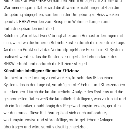
Blockheizkraftwerke (BHKW) sind effiziente Anlagen zur Strom- und
Wärmeerzeugung. Dabei wird die Abwärme nicht ungenutzt an die
Umgebung abgegeben, sondern in der Umgebung zu Heizzwecken
genutzt. BHKW werden zum Beispiel in Wohnsiedlungen und
Industriegebäuden installiert.
Solch ein „Vorortkraftwerk“ bringt aber auch Herausforderungen mit
sich, wie etwa die höheren Betriebskosten durch die dezentrale Lage.
An diesem Punkt setzt das Verbundprojekt an: Es soll ein KI-System
realisiert werden, das die Kosten verringert, die Lebensdauer des
BHKW erhöht und dadurch die Effizienz steigert.
Künstliche Intelligenz für mehr Effizienz
Um hierfür eine Lösung zu entwickeln, forscht das IKI an einem
System, das in der Lage ist, vorab "gelernte" Fehler und Störszenarien
zu erkennen. Durch die kontinuierliche Analyse des Systems und die
gesammelten Daten weiß die künstliche Intelligenz, was zu tun ist und
ob ein Techniker, unabhängig des Regelwartungsintervalls, gerufen
werden muss. Diese KI-Lösung lässt sich auch auf andere,
wartungsintensive und störanfällige, motorgetriebene Anlagen
übertragen und wäre somit vielseitig einsetzbar.