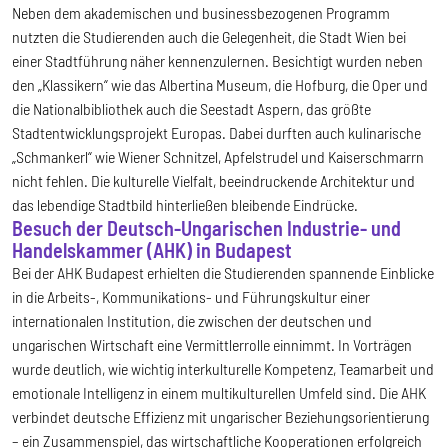
Neben dem akademischen und businessbezogenen Programm
nutzten die Studierenden auch die Gelegenheit, die Stadt Wien bei
einer Stadtführung näher kennenzulernen. Besichtigt wurden neben
den „Klassikern“ wie das Albertina Museum, die Hofburg, die Oper und
die Nationalbibliothek auch die Seestadt Aspern, das größte
Stadtentwicklungsprojekt Europas. Dabei durften auch kulinarische
„Schmankerl“ wie Wiener Schnitzel, Apfelstrudel und Kaiserschmarrn
nicht fehlen. Die kulturelle Vielfalt, beeindruckende Architektur und
das lebendige Stadtbild hinterließen bleibende Eindrücke.
Besuch der Deutsch-Ungarischen Industrie- und
Handelskammer (AHK) in Budapest
Bei der AHK Budapest erhielten die Studierenden spannende Einblicke
in die Arbeits-, Kommunikations- und Führungskultur einer
internationalen Institution, die zwischen der deutschen und
ungarischen Wirtschaft eine Vermittlerrolle einnimmt. In Vorträgen
wurde deutlich, wie wichtig interkulturelle Kompetenz, Teamarbeit und
emotionale Intelligenz in einem multikulturellen Umfeld sind. Die AHK
verbindet deutsche Effizienz mit ungarischer Beziehungsorientierung
– ein Zusammenspiel, das wirtschaftliche Kooperationen erfolgreich