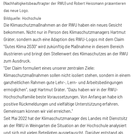
(Nachhaltigkeitsbeauftragter der RWU) und Robert Heissmann präsentieren
das neue Logo.
Bildquelle:
Hochschule
Die Klimaschutzmaßnahmen an der RWU haben ein neues Gesicht
bekommen. Nicht nur in Person des Klimaschutzmanagers Hartmut
Gräter, sondern auch eine Adaption des RWU-Logos mit dem Claim
"Gutes Klima 2030" wird zukünftig die Maßnahme in diesem Bereich
illustrieren und bringt den Stellenwert des Klimaschutzes an der RWU
zum Ausdruck.
"Der Claim formuliert eines unserer zentralen Ziele:
Klimaschutzmaßnahmen sollen nicht isoliert stehen, sondern in einem
ganzheitlichen Rahmen gute Lehr-, Lern- und Arbeitsbedingungen
ermöglichen", sagt Hartmut Gräter. "Dazu haben wir in der RWU-
Hochschulfamilie beste Voraussetzungen. Von Anfang an habe ich
positive Rückmeldungen und vielfältige Unterstützung erfahren.
Gemeinsam können wir viel erreichen."
Seit Mai 2022 hat der Klimaschutzmanager des Landes mit Dienstsitz
an der RWU in Weingarten die Situation an der Hochschule analysiert
und sich mit vielen Beteiligten ausgetauscht. Darüber entstand als