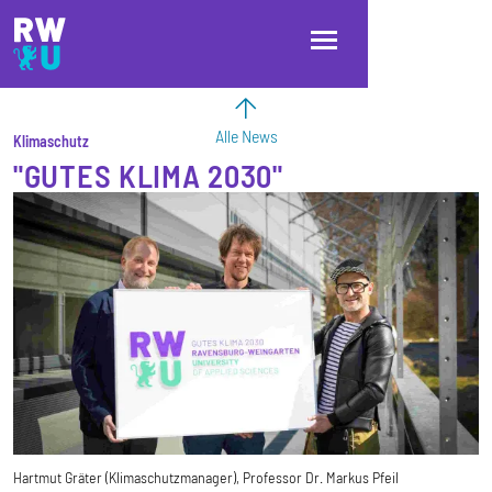
Direkt zum Inhalt
Direkt zur Hauptnavigation
Direkt zum Fußbereich
Alle News
Klimaschutz
"GUTES KLIMA 2030"
Hartmut Gräter (Klimaschutzmanager), Professor Dr. Markus Pfeil