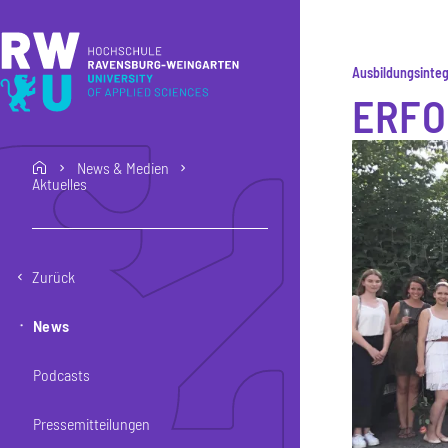
Direkt zum Inhalt
Direkt zur Hauptnavigation
Direkt zum Fußbereich
Ausbildungsinte
ERFO
News & Medien
home
Aktuelles
Zurück
News
Podcasts
Pressemitteilungen