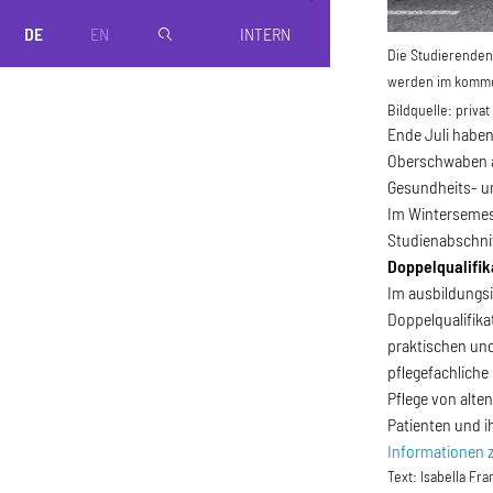
DE
EN
INTERN
magnifier
Die Studierenden
werden im komme
Bildquelle:
privat
Ende Juli haben
Oberschwaben a
Gesundheits- u
Im Wintersemest
Studienabschnit
Doppelqualifik
Im ausbildungsi
Doppelqualifika
praktischen und
pflegefachlich
Pflege von alt
Patienten und i
Informationen 
Text:
Isabella Fr