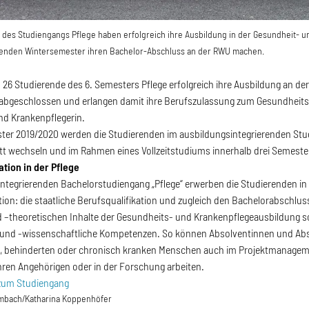
 des Studiengangs Pflege haben erfolgreich ihre Ausbildung in der Gesundheit- 
nden Wintersemester ihren Bachelor-Abschluss an der RWU machen.
 26 Studierende des 6. Semesters Pflege erfolgreich ihre Ausbildung an 
bgeschlossen und erlangen damit ihre Berufszulassung zum Gesundheits
nd Krankenpflegerin.
er 2019/2020 werden die Studierenden im ausbildungsintegrierenden Stud
t wechseln und im Rahmen eines Vollzeitstudiums innerhalb drei Semeste
ation in der Pflege
ntegrierenden Bachelorstudiengang „Pflege“ erwerben die Studierenden i
tion: die staatliche Berufsqualifikation und zugleich den Bachelorabschlus
 –theoretischen Inhalte der Gesundheits- und Krankenpflegeausbildung so
e und -wissenschaftliche Kompetenzen. So können Absolventinnen und Abs
en, behinderten oder chronisch kranken Menschen auch im Projektmanagem
hren Angehörigen oder in der Forschung arbeiten.
zum Studiengang
ambach/Katharina Koppenhöfer