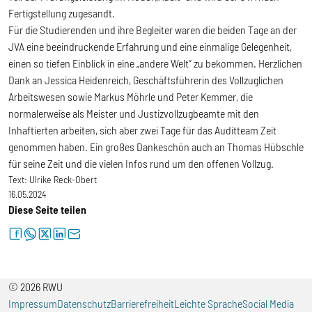
Fertigstellung zugesandt.
Für die Studierenden und ihre Begleiter waren die beiden Tage an der
JVA eine beeindruckende Erfahrung und eine einmalige Gelegenheit,
einen so tiefen Einblick in eine „andere Welt“ zu bekommen. Herzlichen
Dank an Jessica Heidenreich, Geschäftsführerin des Vollzuglichen
Arbeitswesen sowie Markus Möhrle und Peter Kemmer, die
normalerweise als Meister und Justizvollzugbeamte mit den
Inhaftierten arbeiten, sich aber zwei Tage für das Auditteam Zeit
genommen haben. Ein großes Dankeschön auch an Thomas Hübschle
für seine Zeit und die vielen Infos rund um den offenen Vollzug.
Text:
Ulrike Reck-Obert
16.05.2024
Diese Seite teilen
facebook
whatsapp
twitter
linkedin
letter
© 2026 RWU
Impressum
Datenschutz
Barrierefreiheit
Leichte Sprache
Social Media