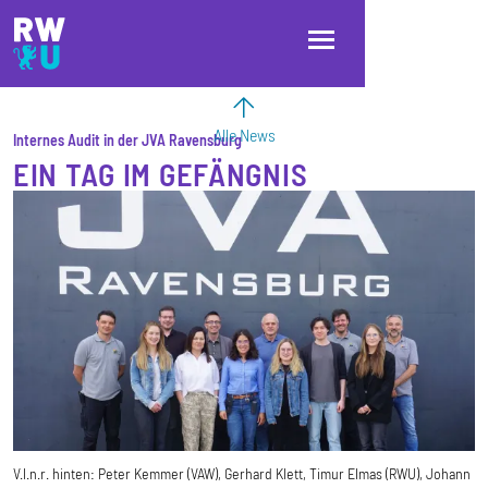
Direkt zum Inhalt
Direkt zur Hauptnavigation
Direkt zum Fußbereich
Alle News
Internes Audit in der JVA Ravensburg
EIN TAG IM GEFÄNGNIS
V.l.n.r. hinten: Peter Kemmer (VAW), Gerhard Klett, Timur Elmas (RWU), Johann