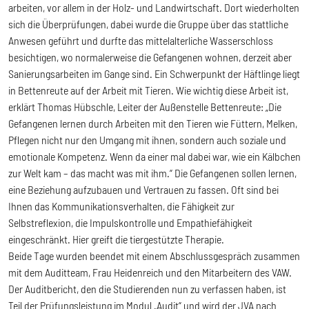
arbeiten, vor allem in der Holz- und Landwirtschaft. Dort wiederholten
sich die Überprüfungen, dabei wurde die Gruppe über das stattliche
Anwesen geführt und durfte das mittelalterliche Wasserschloss
besichtigen, wo normalerweise die Gefangenen wohnen, derzeit aber
Sanierungsarbeiten im Gange sind. Ein Schwerpunkt der Häftlinge liegt
in Bettenreute auf der Arbeit mit Tieren. Wie wichtig diese Arbeit ist,
erklärt Thomas Hübschle, Leiter der Außenstelle Bettenreute: „Die
Gefangenen lernen durch Arbeiten mit den Tieren wie Füttern, Melken,
Pflegen nicht nur den Umgang mit ihnen, sondern auch soziale und
emotionale Kompetenz. Wenn da einer mal dabei war, wie ein Kälbchen
zur Welt kam – das macht was mit ihm.“ Die Gefangenen sollen lernen,
eine Beziehung aufzubauen und Vertrauen zu fassen. Oft sind bei
Ihnen das Kommunikationsverhalten, die Fähigkeit zur
Selbstreflexion, die Impulskontrolle und Empathiefähigkeit
eingeschränkt. Hier greift die tiergestützte Therapie.
Beide Tage wurden beendet mit einem Abschlussgespräch zusammen
mit dem Auditteam, Frau Heidenreich und den Mitarbeitern des VAW.
Der Auditbericht, den die Studierenden nun zu verfassen haben, ist
Teil der Prüfungsleistung im Modul „Audit“ und wird der JVA nach