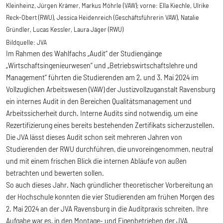
Kleinheinz, Jürgen Krämer, Markus Möhrle (VAW); vorne: Ella Kiechle, Ulrike
Reck-Obert (RWU), Jessica Heidenreich (Geschäftsführerin VAW), Natalie
Gründler, Lucas Kessler, Laura Jäger (RWU)
Bildquelle:
JVA
Im Rahmen des Wahlfachs „Audit“ der Studiengänge
„Wirtschaftsingenieurwesen“ und „Betriebswirtschaftslehre und
Management“ führten die Studierenden am 2. und 3. Mai 2024 im
Vollzuglichen Arbeitswesen (VAW) der Justizvollzuganstalt Ravensburg
ein internes Audit in den Bereichen Qualitätsmanagement und
Arbeitssicherheit durch. Interne Audits sind notwendig, um eine
Rezertifizierung eines bereits bestehenden Zertifikats sicherzustellen.
Die JVA lässt dieses Audit schon seit mehreren Jahren von
Studierenden der RWU durchführen, die unvoreingenommen, neutral
und mit einem frischen Blick die internen Abläufe von außen
betrachten und bewerten sollen.
So auch dieses Jahr. Nach gründlicher theoretischer Vorbereitung an
der Hochschule konnten die vier Studierenden am frühen Morgen des
2. Mai 2024 an der JVA Ravensburg in die Auditpraxis schreiten. Ihre
Aufgabe war es, in den Montage- und Eigenbetrieben der JVA