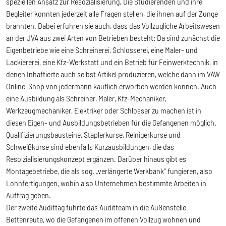
speziellen Ansatz zur Resozialisierung. Die Studierenden und ihre
Begleiter konnten jederzeit alle Fragen stellen, die ihnen auf der Zunge
brannten. Dabei erfuhren sie auch, dass das Vollzugliche Arbeitswesen
an der JVA aus zwei Arten von Betrieben besteht: Da sind zunächst die
Eigenbetriebe wie eine Schreinerei, Schlosserei, eine Maler- und
Lackiererei, eine Kfz-Werkstatt und ein Betrieb für Feinwerktechnik, in
denen Inhaftierte auch selbst Artikel produzieren, welche dann im VAW
Online-Shop von jedermann käuflich erworben werden können. Auch
eine Ausbildung als Schreiner, Maler, Kfz-Mechaniker,
Werkzeugmechaniker, Elektriker oder Schlosser zu machen ist in
diesen Eigen- und Ausbildungsbetrieben für die Gefangenen möglich.
Qualifizierungsbausteine, Staplerkurse, Reinigerkurse und
Schweißkurse sind ebenfalls Kurzausbildungen, die das
Resolzialisierungskonzept ergänzen. Darüber hinaus gibt es
Montagebetriebe, die als sog. „verlängerte Werkbank“ fungieren, also
Lohnfertigungen, wohin also Unternehmen bestimmte Arbeiten in
Auftrag geben.
Der zweite Audittag führte das Auditteam in die Außenstelle
Bettenreute, wo die Gefangenen im offenen Vollzug wohnen und