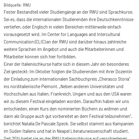
Bildquelle:
RWU
Fester Bestandteil vieler Studiengänge an der RWU sind Sprachkurse.
Sei es, dass die internationalen Studierenden ihre Deutschkenntnisse
vertiefen, oder Englisch in vielen Bereichen mittlerweile einfach
vorausgesetzt wird. Im Center for Languages and Intercultural
Communication (CLIC) an der RWU sind darüber hinaus zahlreiche
weitere Sprachen im Angebot und auch die Mitarbeiterinnen und
Mitarbeiter können sich hier fortbilden.
Einer der Italienischkurse hatte sich in diesem Jahr ein besonderes
Ziel gesteckt: Im Oktober folgten die Studierenden mit ihrer Dozentin
der Einladung zum internationalen Sachbuchpreis „Cherasco Storia“
ins norditalienische Piemont. „Neben anderen Universitäten und
Hochschulen aus Italien, Frankreich, Ungarn und aus den USA waren
wir zu diesem Festival eingeladen worden. Daraufhin haben wir uns
entschieden, einen Kurs den nominierten Büchern zu widmen und
dann als Gruppe auch gut vorbereitet an dem Festival teilzunehmen“,
berichtet Natalia De Pascale Speck. Sie selbst stammt aus Kampanien
im Süden Italiens und hat in Neapel Literaturwissenschaft studiert.
Seit 2014 bietet sie an der RWU Italienischkurse auf verschiedenen