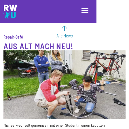
Direkt zum Inhalt
Direkt zur Hauptnavigation
Direkt zum Fußbereich
Alle News
Repair-Café
AUS ALT MACH NEU!
Michael wechselt gemeinsam mit einer Studentin einen kaputten