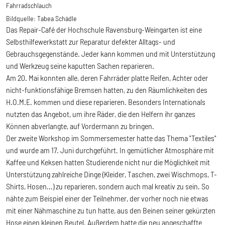
Fahrradschlauch
Bildquelle:
Tabea Schädle
Das Repair-Café der Hochschule Ravensburg-Weingarten ist eine
Selbsthilfewerkstatt zur Reparatur defekter Alltags- und
Gebrauchsgegenstände. Jeder kann kommen und mit Unterstützung
und Werkzeug seine kaputten Sachen reparieren.
Am 20. Mai konnten alle, deren Fahrräder platte Reifen, Achter oder
nicht-funktionsfähige Bremsen hatten, zu den Räumlichkeiten des
H.O.M.E. kommen und diese reparieren. Besonders Internationals
nutzten das Angebot, um ihre Räder, die den Helfern ihr ganzes
Können abverlangte, auf Vordermann zu bringen.
Der zweite Workshop im Sommersemester hatte das Thema "Textiles"
und wurde am 17. Juni durchgeführt. In gemütlicher Atmosphäre mit
Kaffee und Keksen hatten Studierende nicht nur die Möglichkeit mit
Unterstützung zahlreiche Dinge (Kleider, Taschen, zwei Wischmops, T-
Shirts, Hosen...) zu reparieren, sondern auch mal kreativ zu sein. So
nähte zum Beispiel einer der Teilnehmer, der vorher noch nie etwas
mit einer Nähmaschine zu tun hatte, aus den Beinen seiner gekürzten
Hose einen kleinen Beutel. Außerdem hatte die neu angeschaffte