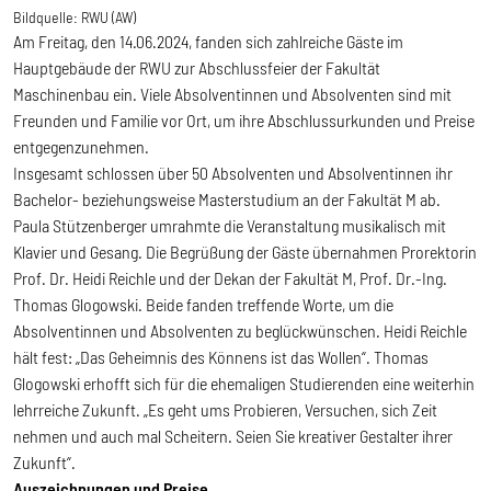
Bildquelle:
RWU (AW)
Am Freitag, den 14.06.2024, fanden sich zahlreiche Gäste im
Hauptgebäude der RWU zur Abschlussfeier der Fakultät
Maschinenbau ein. Viele Absolventinnen und Absolventen sind mit
Freunden und Familie vor Ort, um ihre Abschlussurkunden und Preise
entgegenzunehmen.
Insgesamt schlossen über 50 Absolventen und Absolventinnen ihr
Bachelor- beziehungsweise Masterstudium an der Fakultät M ab.
Paula Stützenberger umrahmte die Veranstaltung musikalisch mit
Klavier und Gesang. Die Begrüßung der Gäste übernahmen Prorektorin
Prof. Dr. Heidi Reichle und der Dekan der Fakultät M, Prof. Dr.-Ing.
Thomas Glogowski. Beide fanden treffende Worte, um die
Absolventinnen und Absolventen zu beglückwünschen. Heidi Reichle
hält fest: „Das Geheimnis des Könnens ist das Wollen“. Thomas
Glogowski erhofft sich für die ehemaligen Studierenden eine weiterhin
lehrreiche Zukunft. „Es geht ums Probieren, Versuchen, sich Zeit
nehmen und auch mal Scheitern. Seien Sie kreativer Gestalter ihrer
Zukunft“.
Auszeichnungen und Preise