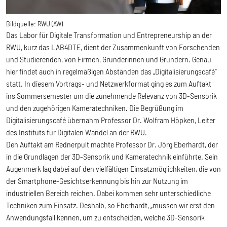
Bildquelle:
RWU (AW)
Das Labor für Digitale Transformation und Entrepreneurship an der
RWU, kurz das LAB4DTE, dient der Zusammenkunft von Forschenden
und Studierenden, von Firmen, Gründerinnen und Gründern. Genau
hier findet auch in regelmäßigen Abständen das „Digitalisierungscafé“
statt. In diesem Vortrags- und Netzwerkformat ging es zum Auftakt
ins Sommersemester um die zunehmende Relevanz von 3D-Sensorik
und den zugehörigen Kameratechniken
.
Die Begrüßung im
Digitalisierungscafé übernahm Professor Dr. Wolfram Höpken, Leiter
des Instituts für Digitalen Wandel an der RWU.
Den Auftakt am Rednerpult machte Professor Dr. Jörg Eberhardt, der
in die Grundlagen der 3D-Sensorik und Kameratechnik einführte. Sein
Augenmerk lag dabei auf den vielfältigen Einsatzmöglichkeiten, die von
der Smartphone-Gesichtserkennung bis hin zur Nutzung im
industriellen Bereich reichen. Dabei kommen sehr unterschiedliche
Techniken zum Einsatz. Deshalb, so Eberhardt, „müssen wir erst den
Anwendungsfall kennen, um zu entscheiden, welche 3D-Sensorik