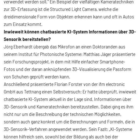
verwendet werden soll.“ Ein Beispiel der vielfältigen Kameratechniken
zur 3D-Erfassung ist die Structured Light Camera, welche die
dreidimensionale Form von Objekten erkennen kann und oft in Autos
zum Einsatz kommt.
Inwieweit können chatbasierte KI-System Informationen über 3D-
Sensorik bereitstellen?
Jörg Eberhardt übergab das Mikrofon an einen Doktoranden aus
seinem Institut für Photonische Systeme: Matthias Jäger präsentierte
sein Forschungsprojekt, in dem mit Hilfe einfacher Smartphone-
Fotos und der daran anknüpfenden 3D-Visualisierung die Passform
von Schuhen geprüft werden kann.
Anschließend präsentierte Florian Forster von der ifm electronic
GmbH aus Tettnang einen Selbstversuch: Er hatte überprüft, inwieweit
chatbasierte KI-System aktuell in der Lage sind, Informationen über
3D-Sensorik und Kameratechniken bereitzustellen. Dabei ging es ihm
nicht nur um die Beschreibung der technischen Möglichkeiten,
sondern auch ganz konkret um die Berechnungen und Formeln, die in
3D-Sensorik-Verfahren angewendet werden. Sein Fazit: „KI-Systeme
können hilfreich sein, sowohl bei der Bildung als auch bei der