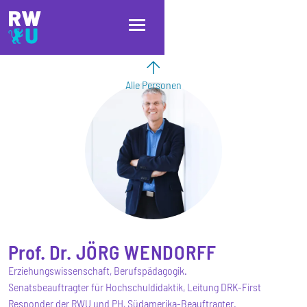
Direkt zum Inhalt
Direkt zur Hauptnavigation
Direkt zum Fußbereich
Alle Personen
Prof. Dr.
JÖRG
WENDORFF
Erziehungswissenschaft, Berufspädagogik.
Senatsbeauftragter für Hochschuldidaktik, Leitung DRK-First
Responder der RWU und PH, Südamerika-Beauftragter.