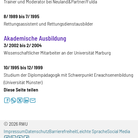
Trainer und Moderator bei Neuland&Partner/Fulda
8/ 1989 bis 7/ 1995
Rettungsassistent und Rettungsdienstausbilder
Akademische Ausbildung
3/ 2002 bis 2/ 2004
Wissenschaftlicher Mitarbeiter an der Universität Marburg
10/ 1995 bis 12/ 1999
Studium der Diplompädagogik mit Schwerpunkt Erwachsenenbildung
(Universität Münster)
Diese Seite teilen
facebook
whatsapp
twitter
linkedin
letter
© 2026 RWU
Impressum
Datenschutz
Barrierefreiheit
Leichte Sprache
Social Media