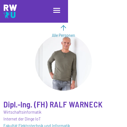
Direkt zum Inhalt
Direkt zur Hauptnavigation
Direkt zum Fußbereich
Alle Personen
Dipl.-Ing. (FH)
RALF
WARNECK
Wirtschaftsinformatik
Internet der Dinge IoT
Fakultät Elektrotechnik und Informatik