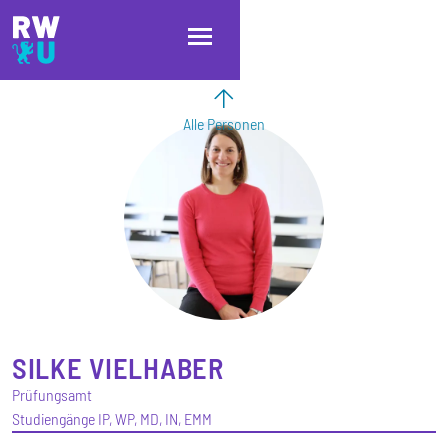
Direkt zum Inhalt
Direkt zur Hauptnavigation
Direkt zum Fußbereich
Alle Personen
SILKE
VIELHABER
Prüfungsamt
Studiengänge IP, WP, MD, IN, EMM