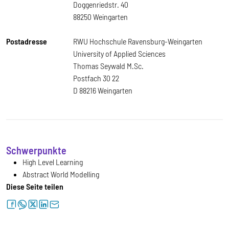
Doggenriedstr. 40
88250 Weingarten
Postadresse
RWU Hochschule Ravensburg-Weingarten
University of Applied Sciences
Thomas Seywald M.Sc.
Postfach 30 22
D 88216 Weingarten
Schwerpunkte
High Level Learning
Abstract World Modelling
Diese Seite teilen
facebook
whatsapp
twitter
linkedin
letter