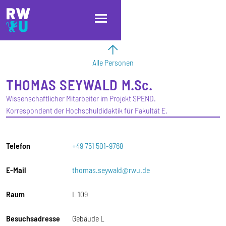
Direkt zum Inhalt
Direkt zur Hauptnavigation
Direkt zum Fußbereich
Alle Personen
THOMAS
SEYWALD
M.Sc.
Wissenschaftlicher Mitarbeiter im Projekt SPEND.
Korrespondent der Hochschuldidaktik für Fakultät E.
Telefon
+49 751 501-9768
E-Mail
thomas.seywald@rwu.de
Raum
L 109
Besuchsadresse
Gebäude L