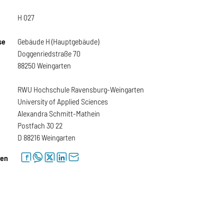
H 027
se
Gebäude H (Hauptgebäude)
Doggenriedstraße 70
88250 Weingarten
RWU Hochschule Ravensburg-Weingarten
University of Applied Sciences
Alexandra Schmitt-Mathein
Postfach 30 22
D 88216 Weingarten
facebook
whatsapp
twitter
linkedin
letter
len