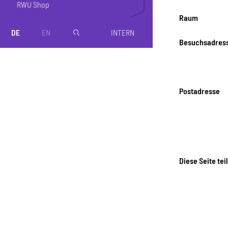
RWU Shop
Raum
DE
EN
INTERN
magnifier
Besuchsadres
Postadresse
Diese Seite tei