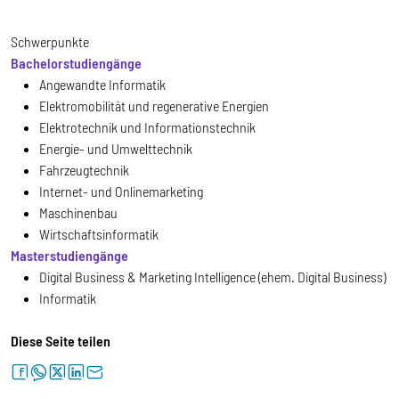
Schwerpunkte
Bachelorstudiengänge
Angewandte Informatik
Elektromobilität und regenerative Energien
Elektrotechnik und Informationstechnik
Energie- und Umwelttechnik
Fahrzeugtechnik
Internet- und Onlinemarketing
Maschinenbau
Wirtschaftsinformatik
Masterstudiengänge
Digital Business & Marketing Intelligence (ehem. Digital Business)
Informatik
Diese Seite teilen
facebook
whatsapp
twitter
linkedin
letter