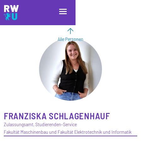
Direkt zum Inhalt
Direkt zur Hauptnavigation
Direkt zum Fußbereich
Alle Personen
FRANZISKA
SCHLAGENHAUF
Zulassungsamt, Studierenden-Service
Fakultät Maschinenbau und Fakultät Elektrotechnik und Informatik