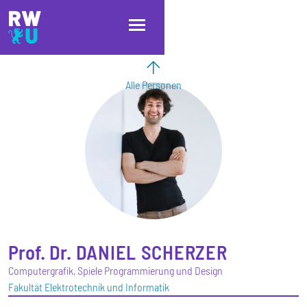
Direkt zum Inhalt
Direkt zur Hauptnavigation
Direkt zum Fußbereich
Alle Personen
Prof. Dr.
DANIEL
SCHERZER
Computergrafik, Spiele Programmierung und Design
Fakultät Elektrotechnik und Informatik