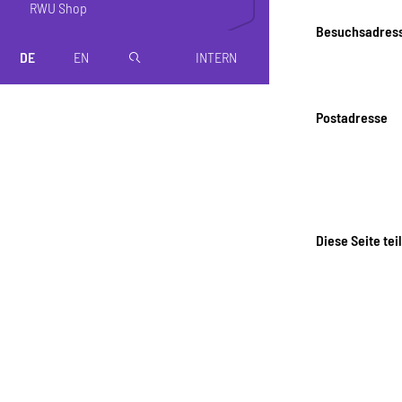
RWU Shop
Besuchsadres
DE
EN
INTERN
magnifier
Postadresse
Diese Seite tei