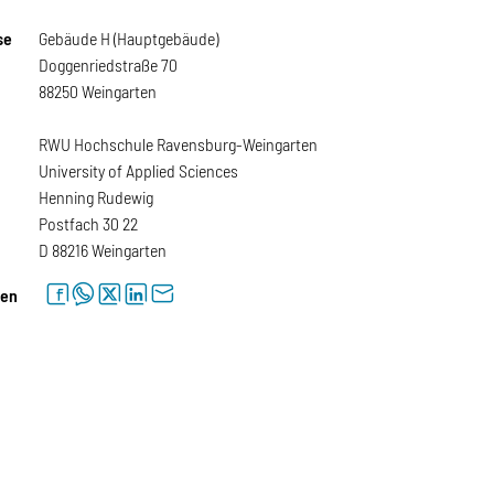
se
Gebäude H (Hauptgebäude)
Doggenriedstraße 70
88250 Weingarten
RWU Hochschule Ravensburg-Weingarten
University of Applied Sciences
Henning Rudewig
Postfach 30 22
D 88216 Weingarten
facebook
whatsapp
twitter
linkedin
letter
len