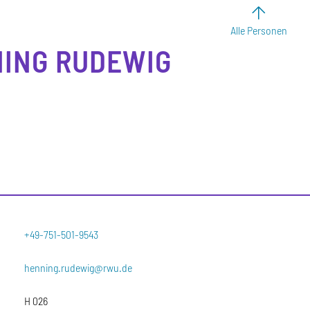
Alle Personen
ING
RUDEWIG
+49-751-501-9543
henning.rudewig@rwu.de
H 026