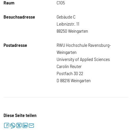
Raum
C105
Besuchsadresse
Gebäude C
Leibnizstr. 11
88250 Weingarten
Postadresse
RWU Hochschule Ravensburg-
Weingarten
University of Applied Sciences
Carolin Reuter
Postfach 30 22
D 88216 Weingarten
Diese Seite teilen
facebook
whatsapp
twitter
linkedin
letter