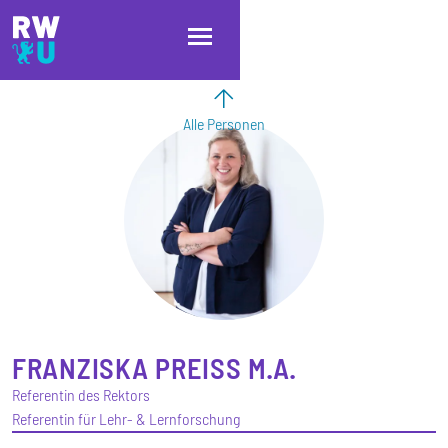
Direkt zum Inhalt
Direkt zur Hauptnavigation
Direkt zum Fußbereich
Alle Personen
FRANZISKA
PREISS
M.A.
Referentin des Rektors
Referentin für Lehr- & Lernforschung