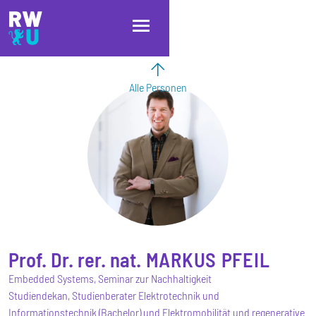
Direkt zum Inhalt
Direkt zur Hauptnavigation
Direkt zum Fußbereich
Alle Personen
Prof. Dr. rer. nat.
MARKUS
PFEIL
Embedded Systems, Seminar zur Nachhaltigkeit
Studiendekan, Studienberater Elektrotechnik und
Informationstechnik (Bachelor) und Elektromobilität und regenerative