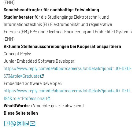
(EMM)
Senatsbeauftragter für nachhaltige Entwicklung
Studienberater
für die Studiengänge Elektrotechnik und
Informationstechnik (EI), Elektromobilität und regenerative
Energien (EM), EP+ und Electrical Engineering and Embedded Systems
(EMM)
Aktuelle Stellenausschreibungen bei Kooperationspartnern
Concept Reply:
Junior Embedded Software Developer:
https://www.reply.com/de/about/careers/JobDetails?jobid=JO-DEU-
673&role=Graduate
Embedded Software Developer:
https://www.reply.com/de/about/careers/JobDetails?jobid=JO-DEU-
183&role=Professional
What3Words:
///möchte.geselle.abwesend
Diese Seite teilen
facebook
whatsapp
twitter
linkedin
letter