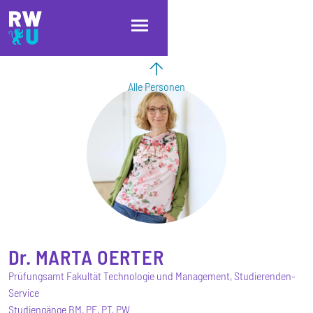
Direkt zum Inhalt
Direkt zur Hauptnavigation
Direkt zum Fußbereich
Alle Personen
Dr.
MARTA
OERTER
Prüfungsamt Fakultät Technologie und Management, Studierenden-
Service
Studiengänge BM, PE, PT, PW