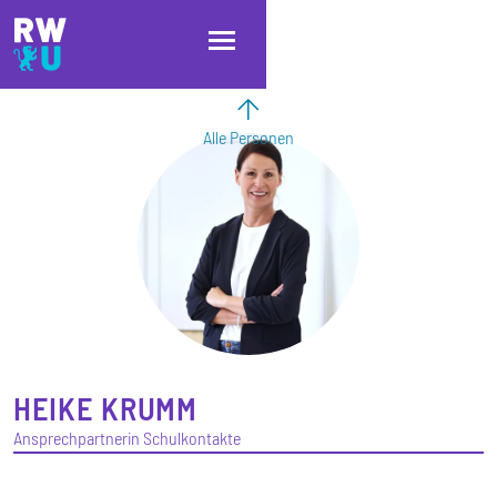
Direkt zum Inhalt
Direkt zur Hauptnavigation
Direkt zum Fußbereich
Alle Personen
HEIKE
KRUMM
Ansprechpartnerin Schulkontakte