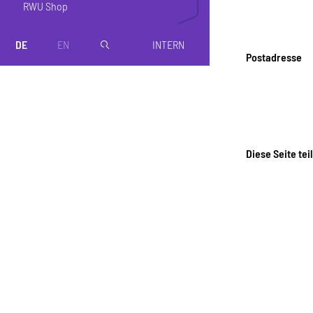
RWU Shop
DE
EN
INTERN
magnifier
Postadresse
Diese Seite tei