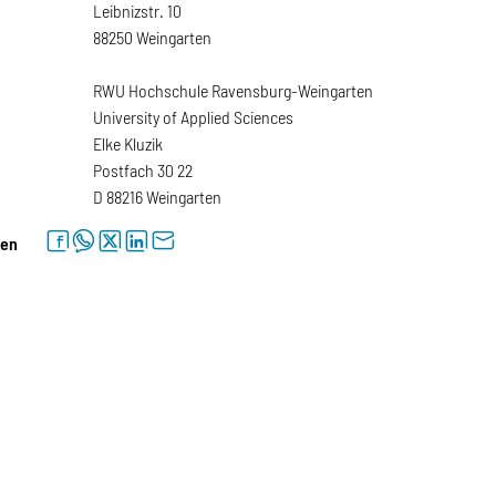
Leibnizstr. 10
88250 Weingarten
RWU Hochschule Ravensburg-Weingarten
University of Applied Sciences
Elke Kluzik
Postfach 30 22
D 88216 Weingarten
facebook
whatsapp
twitter
linkedin
letter
len