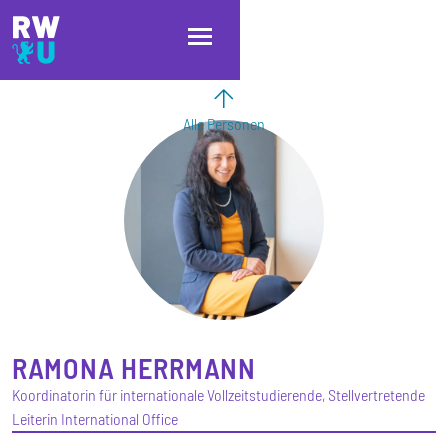
Direkt zum Inhalt
Direkt zur Hauptnavigation
Direkt zum Fußbereich
Alle Personen
RAMONA
HERRMANN
Koordinatorin für internationale Vollzeitstudierende, Stellvertretende
Leiterin International Office