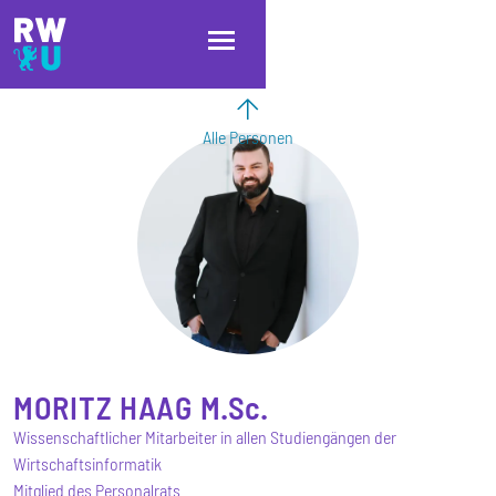
Direkt zum Inhalt
Direkt zur Hauptnavigation
Direkt zum Fußbereich
Alle Personen
MORITZ
HAAG
M.Sc.
Wissenschaftlicher Mitarbeiter in allen Studiengängen der
Wirtschaftsinformatik
Mitglied des Personalrats