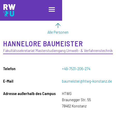
Direkt zum Inhalt
Direkt zur Hauptnavigation
Direkt zum Fußbereich
Alle Personen
HANNELORE
BAUMEISTER
Fakultätssekretariat Masterstudiengang Umwelt- & Verfahrenstechnik
Telefon
+49-7531-206-274
E-Mail
baumeister@htwg-konstanz.de
Adresse außerhalb des Campus
HTWG
Braunegger Str. 55
78462 Konstanz