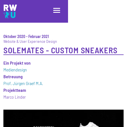
Direkt zum Inhalt
Direkt zur Hauptnavigation
Direkt zum Fußbereich
Oktober 2020
-
Februar 2021
Website & User Experience Design
SOLEMATES - CUSTOM SNEAKERS
Ein Projekt von
Mediendesign
Betreuung
Prof. Jürgen Graef M.A.
Projektteam
Marco Linder