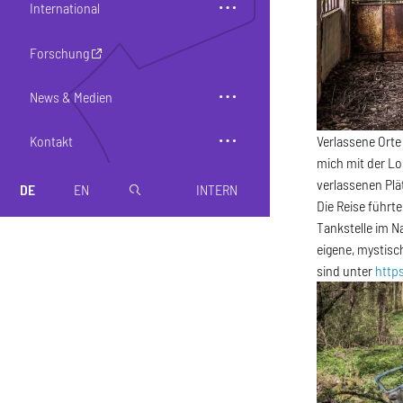
International
Forschung
News & Medien
Kontakt
Verlassene Orte
mich mit der Lo
verlassenen Plä
DE
EN
INTERN
magnifier
Die Reise führt
Tankstelle im N
eigene, mystisc
sind unter
http