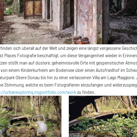
 finden sich überall auf der Welt und zeigen eine längst vergessene Geschi
st Places Fotografie beschäftigt, um diese Vergangenheit wieder in Erinne
tzen stößt man auf düstere, geheimnisvolle Orte mit gespenstischer Atmo
e von einem Kinderkurheim am Bodensee über einen Autofriedhof im Schwa
aturpark Obere Donau bis hin zu einer verlassenen Villa am Lago Maggiore. 
he Stimmung, welche es beim Fotografieren einzufangen und widerzuspiegel
s://urbanexploring.myportfolio.com/work
zu finden.