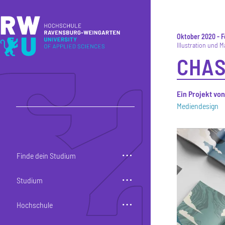
Direkt zum Inhalt
Direkt zur Hauptnavigation
Direkt zum Fußbereich
Oktober 2020
-
F
Illustration und 
CHAS
Ein Projekt vo
Mediendesign
Finde dein Studium
Studium
Hochschule