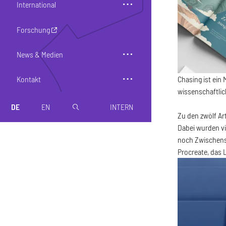
International
Forschung
News & Medien
Kontakt
Chasing ist ein
wissenschaftlic
DE
EN
INTERN
magnifier
Zu den zwölf Ar
Dabei wurden vi
noch Zwischense
Procreate, das 