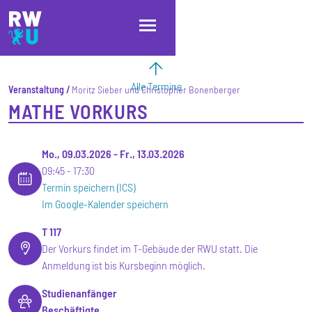
Direkt zum Inhalt
Direkt zur Hauptnavigation
Direkt zum Fußbereich
Alle Termine
Veranstaltung
Moritz Sieber und Christopher Bonenberger
MATHE VORKURS
Mo., 09.03.2026
-
Fr., 13.03.2026
09:45
17:30
Termin speichern (ICS)
Im Google-Kalender speichern
T 117
Der Vorkurs findet im T-Gebäude der RWU statt. Die
Anmeldung ist bis Kursbeginn möglich.
Studienanfänger
Beschäftigte