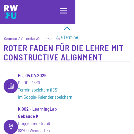
Direkt zum Inhalt
Direkt zur Hauptnavigation
Direkt zum Fußbereich
Alle Termine
Seminar
Veronika Weber-Schopp
ROTER FADEN FÜR DIE LEHRE MIT
CONSTRUCTIVE ALIGNMENT
Fr., 04.04.2025
09:00
13:00
Termin speichern (ICS)
Im Google-Kalender speichern
K 002 - LearningLab
Gebäude K
Doggenriedstr. 38
88250 Weingarten