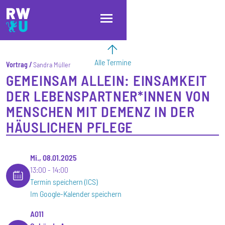
Direkt zum Inhalt
Direkt zur Hauptnavigation
Direkt zum Fußbereich
Alle Termine
Vortrag
Sandra Müller
GEMEINSAM ALLEIN: EINSAMKEIT
DER LEBENSPARTNER*INNEN VON
MENSCHEN MIT DEMENZ IN DER
HÄUSLICHEN PFLEGE
Mi., 08.01.2025
13:00
14:00
Termin speichern (ICS)
Im Google-Kalender speichern
A011