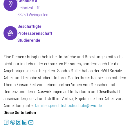
Gebäude A
Leibnizstr. 10
88250 Weingarten
Beschäftigte
Professorenschaft
Studierende
Eine Demenz bringt erhebliche Umbrüche und Belastungen mit sich,
nicht nur im Leben der erkrankten Personen, sondern auch für die
Angehörigen, die sie begleiten. Sandra Müller hat an der RWU Soziale
Arbeit und Teilhabe studiert. In Ihrer Masterthesis hat sie sich mit dem
Thema Einsamkeit von Lebenspartner*innen von Menschen mit
Demenz und deren Auswirkungen auf Individuum und Gesellschaft
auseinandergesetzt und stellt im Vortrag Ergebnisse ihrer Arbeit vor.
Anmeldung unter
familiengerechte.hochschule@rwu.de
Diese Seite teilen
facebook
whatsapp
twitter
linkedin
letter