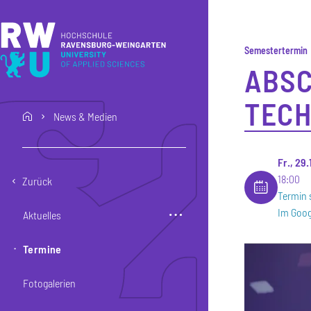
Direkt zum Inhalt
Direkt zur Hauptnavigation
Direkt zum Fußbereich
Semestertermin
ABSC
TECH
News & Medien
home
Fr., 29
18:00
Zurück
Termin 
Im Goog
Aktuelles
Termine
Fotogalerien