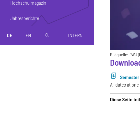
Hochschulmagazin
Jahresberichte
DE
EN
INTERN
magnifier
Bildquelle:
RWU (
Downloa
Semester 
All dates at one
Diese Seite tei