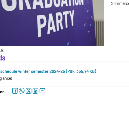
Sommersem
LG)
ds
schedule winter semester 2024-25 (PDF, 355.74 KB)
 glance!
facebook
whatsapp
twitter
linkedin
letter
len