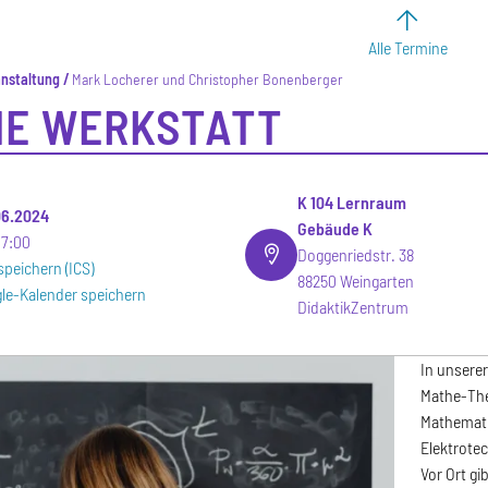
Alle Termine
anstaltung
Mark Locherer und Christopher Bonenberger
E WERKSTATT
K 104 Lernraum
.06.2024
Gebäude K
17:00
Doggenriedstr. 38
speichern (ICS)
88250 Weingarten
le-Kalender speichern
DidaktikZentrum
In unserer
Mathe-The
Mathematik
Elektrotec
Vor Ort gi