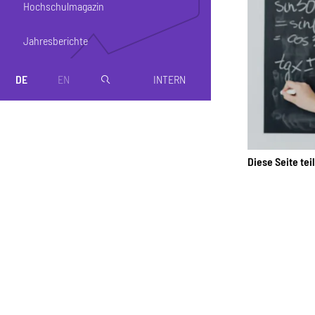
Hochschulmagazin
Jahresberichte
DE
EN
INTERN
magnifier
Diese Seite tei