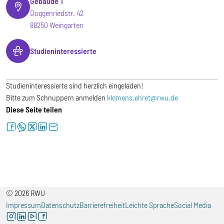
Gebäude T
Doggenriedstr. 42
88250 Weingarten
Studieninteressierte
Studieninteressierte sind herzlich eingeladen!
Bitte zum Schnuppern anmelden
klemens.ehret@rwu.de
Diese Seite teilen
facebook
whatsapp
twitter
linkedin
letter
© 2026 RWU
Impressum
Datenschutz
Barrierefreiheit
Leichte Sprache
Social Media
instagram
linkedin
youtube
facebook