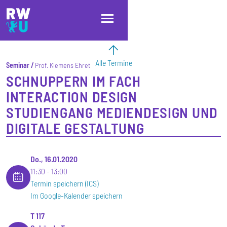
Direkt zum Inhalt
Direkt zur Hauptnavigation
Direkt zum Fußbereich
Alle Termine
Seminar
Prof. Klemens Ehret
SCHNUPPERN IM FACH
INTERACTION DESIGN
STUDIENGANG MEDIENDESIGN UND
DIGITALE GESTALTUNG
Do., 16.01.2020
11:30
13:00
Termin speichern (ICS)
Im Google-Kalender speichern
T 117