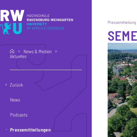
Direkt zum Inhalt
Direkt zur Hauptnavigation
Direkt zum Fußbereich
Pressemitteilung
SEME
News & Medien
home
Aktuelles
Zurück
News
Podcasts
Pressemitteilungen