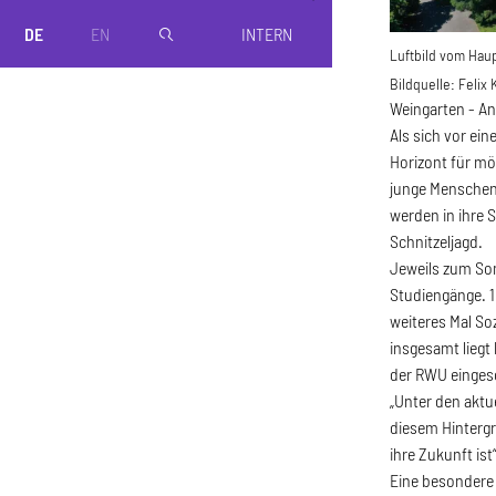
DE
EN
INTERN
magnifier
Luftbild vom Ha
Bildquelle:
Felix 
Weingarten - An
Als sich vor ei
Horizont für m
junge Menschen
werden in ihre 
Schnitzeljagd.
Jeweils zum So
Studiengänge. 
weiteres Mal So
insgesamt liegt
der RWU einges
„Unter den aktu
diesem Hintergr
ihre Zukunft is
Eine besondere 