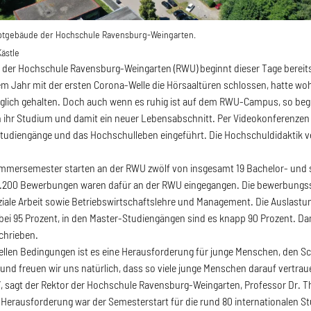
uptgebäude der Hochschule Ravensburg-Weingarten.
Kästle
 der Hochschule Ravensburg-Weingarten (RWU) beginnt dieser Tage bereits
nem Jahr mit der ersten Corona-Welle die Hörsaaltüren schlossen, hatte wo
öglich gehalten. Doch auch wenn es ruhig ist auf dem RWU-Campus, so b
 ihr Studium und damit ein neuer Lebensabschnitt. Per Videokonferenzen
Studiengänge und das Hochschulleben eingeführt. Die Hochschuldidaktik ver
mmersemester starten an der RWU zwölf von insgesamt 19 Bachelor- und s
1.200 Bewerbungen waren dafür an der RWU eingegangen. Die bewerbungss
ziale Arbeit sowie Betriebswirtschaftslehre und Management. Die Auslast
 bei 95 Prozent, in den Master-Studiengängen sind es knapp 90 Prozent. Da
chrieben.
ellen Bedingungen ist es eine Herausforderung für junge Menschen, den Sc
und freuen wir uns natürlich, dass so viele junge Menschen darauf vertraue
t“, sagt der Rektor der Hochschule Ravensburg-Weingarten, Professor Dr. 
Herausforderung war der Semesterstart für die rund 80 internationalen St