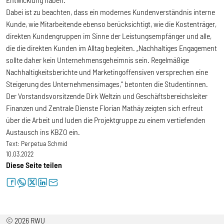
Dabei ist zu beachten, dass ein modernes Kundenverständnis interne
Kunde, wie Mitarbeitende ebenso berücksichtigt, wie die Kostenträger,
direkten Kundengruppen im Sinne der Leistungsempfänger und alle,
die die direkten Kunden im Alltag begleiten. „Nachhaltiges Engagement
sollte daher kein Unternehmensgeheimnis sein. Regelmäßige
Nachhaltigkeitsberichte und Marketingoffensiven versprechen eine
Steigerung des Unternehmensimages,“ betonten die Studentinnen.
Der Vorstandsvorsitzende Dirk Weltzin und Geschäftsbereichsleiter
Finanzen und Zentrale Dienste Florian Mathäy zeigten sich erfreut
über die Arbeit und luden die Projektgruppe zu einem vertiefenden
Austausch ins KBZO ein.
Text:
Perpetua Schmid
10.03.2022
Diese Seite teilen
facebook
whatsapp
twitter
linkedin
letter
© 2026 RWU