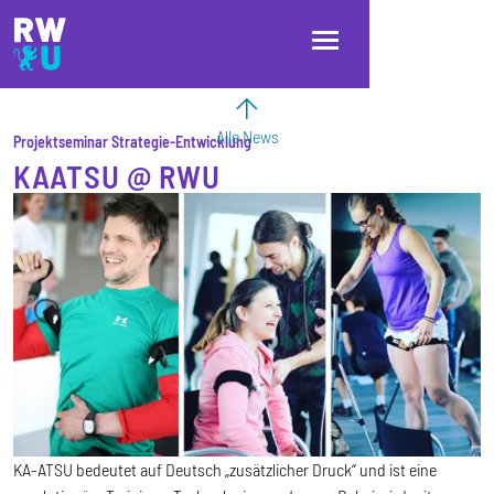
Direkt zum Inhalt
Direkt zur Hauptnavigation
Direkt zum Fußbereich
Alle News
Projektseminar Strategie-Entwicklung
KAATSU @ RWU
KA-ATSU bedeutet auf Deutsch „zusätzlicher Druck“ und ist eine