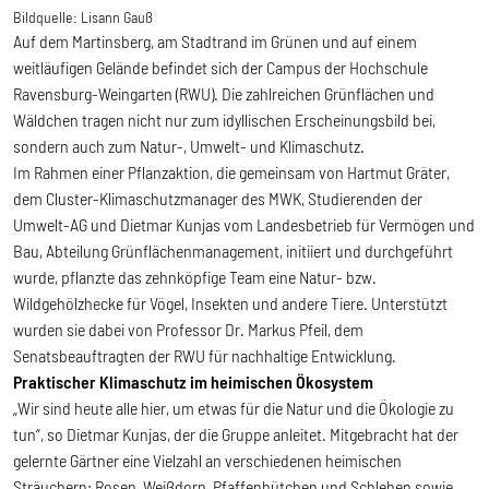
Bildquelle:
Lisann Gauß
Auf dem Martinsberg, am Stadtrand im Grünen und auf einem
weitläufigen Gelände befindet sich der Campus der Hochschule
Ravensburg-Weingarten (RWU). Die zahlreichen Grünflächen und
Wäldchen tragen nicht nur zum idyllischen Erscheinungsbild bei,
sondern auch zum Natur-, Umwelt- und Klimaschutz.
Im Rahmen einer Pflanzaktion, die gemeinsam von Hartmut Gräter,
dem Cluster-Klimaschutzmanager des MWK, Studierenden der
Umwelt-AG und Dietmar Kunjas vom Landesbetrieb für Vermögen und
Bau, Abteilung Grünflächenmanagement, initiiert und durchgeführt
wurde, pflanzte das zehnköpfige Team eine Natur- bzw.
Wildgehölzhecke für Vögel, Insekten und andere Tiere. Unterstützt
wurden sie dabei von Professor Dr. Markus Pfeil, dem
Senatsbeauftragten der RWU für nachhaltige Entwicklung.
Praktischer Klimaschutz im heimischen Ökosystem
„Wir sind heute alle hier, um etwas für die Natur und die Ökologie zu
tun“, so Dietmar Kunjas, der die Gruppe anleitet. Mitgebracht hat der
gelernte Gärtner eine Vielzahl an verschiedenen heimischen
Sträuchern: Rosen, Weißdorn, Pfaffenhütchen und Schlehen sowie