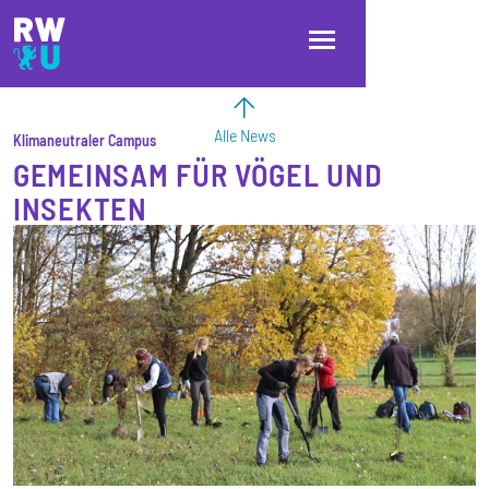
Direkt zum Inhalt
Direkt zur Hauptnavigation
Direkt zum Fußbereich
Alle News
Klimaneutraler Campus
GEMEINSAM FÜR VÖGEL UND
INSEKTEN